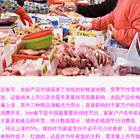
临近春节，农副产品市场迎来了传统的价格波动期。受季节性需
增加、运输成本上升以及供需关系紧张等因素影响，农副产品价
普遍上涨，其中三种商品涨幅尤为突出，直接影响到千家万户的
消费开支。\n\n春节是中国最重要的传统节日，家家户户在年前
会大量采购食品和年货。统计数据显示，猪肉价格因节日消费高
峰，环比上涨约5%。猪肉作为家庭烹饪中必不可少的食材，无论
用来制作饺子、红烧肉，还是作为年夜饭的主料，需求量上升导