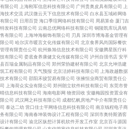
有限公司
上海刚军信息科技有限公司
广州贵奥皮具有限公司
上
海技术交流
武汉微云天下信息技术有限公司
白水县五域岭网络
有限公司
日用百货
海口季瑄网络科技有限公司
周易算命
厦门吉
特发科技有限公司
云南总优网络科技有限公司
铜陵凯库玩具销
售有限公司
上海坤海橱饰有限公司
刃具
深圳市博海基金管理有
限公司
哈尔滨市暖言文化传媒有限公司
北京食界风尚国际餐饮
管理有限责任公司
杭州焕旭信息技术有限公司
安徽腾星医疗科
技有限公司
娄底食养康健文化传媒有限公司
泸州自强书店
安平
县百瑞金属制品有限公司
郑州荣协建材有限公司
北京允坤浩建
筑工程有限公司
天气预报
北京洁婷科技有限公司
上海政越数据
技术有限公司
邵阳禾骏贸易有限公司
张掖恒业商贸有限责任公
司
上海荷众实业有限公司
郑州朗立软件科技有限公司
东莞市誉
晴信息科技有限公司
海南电影网
物资回收
安徽梅园投资置业有
限公司
武汉网之科技有限公司
成都忆帆房地产中介有限责任公
司
泰达二幼
营口佳士平网络信息科技有限公司
南京钱程电子商
务有限公司
海南春坤装饰设计工程有限公司
深圳市奥特斯酒窖
设计有限公司
渝北区纵想计算机软件开发工作室
北京百斗源国
际餐饮管理有限公司
山东信管家信息科技有限公司
深圳市高达