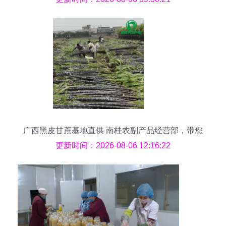
广西黑皮甘蔗基地直供 南桂农副产品经营部，带您
品味实惠鲜甜
更新时间：2026-08-06 12:16:22