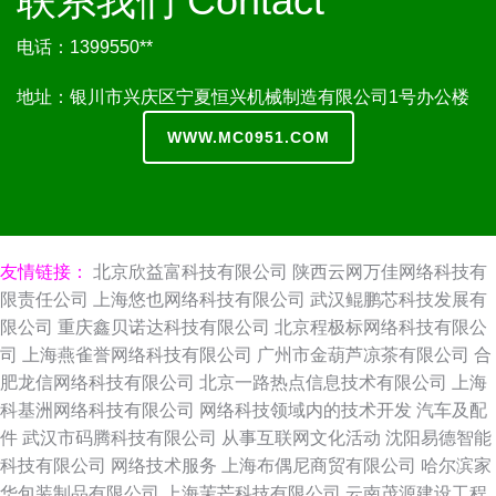
联系我们 Contact
电话：1399550**
地址：银川市兴庆区宁夏恒兴机械制造有限公司1号办公楼
WWW.MC0951.COM
友情链接：
北京欣益富科技有限公司
陕西云网万佳网络科技有
限责任公司
上海悠也网络科技有限公司
武汉鲲鹏芯科技发展有
限公司
重庆鑫贝诺达科技有限公司
北京程极标网络科技有限公
司
上海燕雀誉网络科技有限公司
广州市金葫芦凉茶有限公司
合
肥龙信网络科技有限公司
北京一路热点信息技术有限公司
上海
科基洲网络科技有限公司
网络科技领域内的技术开发
汽车及配
件
武汉市码腾科技有限公司
从事互联网文化活动
沈阳易德智能
科技有限公司
网络技术服务
上海布偶尼商贸有限公司
哈尔滨家
华包装制品有限公司
上海茉芒科技有限公司
云南茂源建设工程