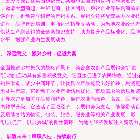
外，主办方德合鑫集团积极整合其遍布全国的销售网络和渠道资
源，邀请大型商超、生鲜电商、社区团购、餐饮企业等采购商前
洽谈合作，推动建立稳定的产销关系。展销会还将配套举办农业
术讲座、品牌建设培训、电商运营指导等活动，为当地农业经营
提供从生产到营销的全链条知识支持，助力提升产品标准化、品
化水平，增强产业内生发展动力。
三、 深远意义：振兴乡村，促进共富
在全面推进乡村振兴的战略背景下，德合鑫农副产品展销会“广西
行”活动的启动具有多重积极意义。它直接促进了农民增收。通过
宽销售渠道，减少中间环节，让优质农产品能卖出好价钱，利润
多惠及生产端。它推动了农业产业结构优化。市场需求的信息反
将引导农户更加关注品质和特色，促进农业向绿色、高效、品牌
方向转型升级。它激活了区域经济。以展销会为支点，能够带动
色及后续各站的物流、包装、旅游、服务业等相关产业发展，形
成“以展促产、以展兴城”的良性循环，为地方经济发展注入新活力
四、 展望未来：串联八桂，持续前行