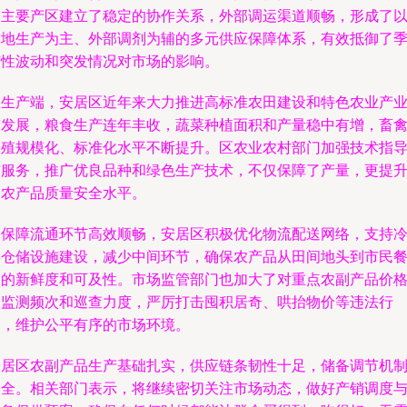
边主要产区建立了稳定的协作关系，外部调运渠道顺畅，形成了
本地生产为主、外部调剂为辅的多元供应保障体系，有效抵御了
节性波动和突发情况对市场的影响。
在生产端，安居区近年来大力推进高标准农田建设和特色农业产
带发展，粮食生产连年丰收，蔬菜种植面积和产量稳中有增，畜
养殖规模化、标准化水平不断提升。区农业农村部门加强技术指
与服务，推广优良品种和绿色生产技术，不仅保障了产量，更提
了农产品质量安全水平。
为保障流通环节高效顺畅，安居区积极优化物流配送网络，支持
链仓储设施建设，减少中间环节，确保农产品从田间地头到市民
桌的新鲜度和可及性。市场监管部门也加大了对重点农副产品价
的监测频次和巡查力度，严厉打击囤积居奇、哄抬物价等违法行
为，维护公平有序的市场环境。
安居区农副产品生产基础扎实，供应链条韧性十足，储备调节机
健全。相关部门表示，将继续密切关注市场动态，做好产销调度