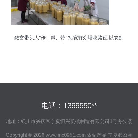
致富带头人“传、帮、带” 拓宽群众增收路径 以农副
产品为核心驱动乡村振兴
电话：1399550**
地址：银川市兴庆区宁夏恒兴机械制造有限公司1号办公楼
Copyright © 2026
www.mc0951.com
农副产品
宁夏必盈商