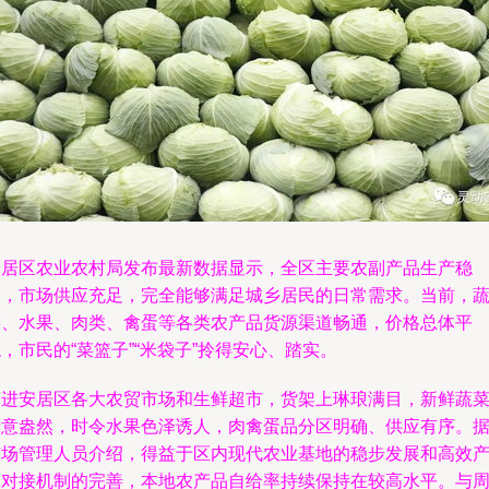
安居区农业农村局发布最新数据显示，全区主要农副产品生产稳
定，市场供应充足，完全能够满足城乡居民的日常需求。当前，
菜、水果、肉类、禽蛋等各类农产品货源渠道畅通，价格总体平
，市民的“菜篮子”“米袋子”拎得安心、踏实。
走进安居区各大农贸市场和生鲜超市，货架上琳琅满目，新鲜蔬
绿意盎然，时令水果色泽诱人，肉禽蛋品分区明确、供应有序。
市场管理人员介绍，得益于区内现代农业基地的稳步发展和高效
销对接机制的完善，本地农产品自给率持续保持在较高水平。与