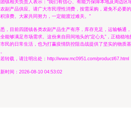
四团镇相关负责人表示：“我们有信心、有能力保障本地及周边区
的农副产品供应。请广大市民理性消费，按需采购，避免不必要
囤积浪费。大家共同努力，一定能渡过难关。”
据悉，目前四团镇各类农副产品生产有序，库存充足，运输畅通
完全能够满足市场需求。这份来自田间地头的“定心丸”，正稳稳地
住市民的日常生活，也为打赢疫情防控阻击战提供了坚实的物质
础。
若转载，请注明出处：http://www.mc0951.com/product/67.html
新时间：2026-08-10 04:53:02