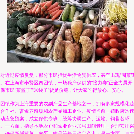
面对近期疫情反复，部分市民担忧生活物资供应，甚至出现“囤菜”
象。在上海市奉贤区四团镇，一场稳产保供的“接力赛”正全力展开
保市民“菜篮子”“米袋子”货足价稳，让大家吃得放心、安心。
四团镇作为上海重要的农副产品生产基地之一，拥有多家规模化
菜合作社、畜禽养殖场和农产品加工企业。疫情当前，镇政府迅
启动应急预案，成立保供专班，统筹协调生产、运输、销售各环
节。一方面，指导本地农户和农业企业加强田间管理，合理安排
收，确保新鲜蔬菜、禽蛋、肉品等每日稳定产出；另一方面，与