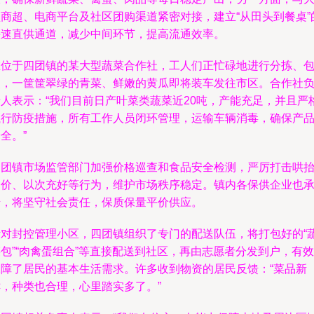
型商超、电商平台及社区团购渠道紧密对接，建立“从田头到餐桌”
快速直供通道，减少中间环节，提高流通效率。
在位于四团镇的某大型蔬菜合作社，工人们正忙碌地进行分拣、
装，一筐筐翠绿的青菜、鲜嫩的黄瓜即将装车发往市区。合作社
责人表示：“我们目前日产叶菜类蔬菜近20吨，产能充足，并且严
执行防疫措施，所有工作人员闭环管理，运输车辆消毒，确保产
全。”
四团镇市场监管部门加强价格巡查和食品安全检测，严厉打击哄
物价、以次充好等行为，维护市场秩序稳定。镇内各保供企业也
诺，将坚守社会责任，保质保量平价供应。
针对封控管理小区，四团镇组织了专门的配送队伍，将打包好的“
包”“肉禽蛋组合”等直接配送到社区，再由志愿者分发到户，有效
保障了居民的基本生活需求。许多收到物资的居民反馈：“菜品新
鲜，种类也合理，心里踏实多了。”